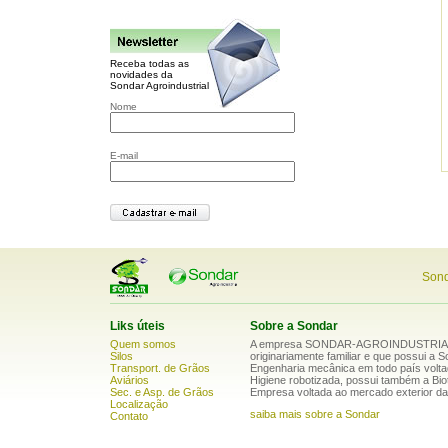
Receba todas as
novidades da
Sondar Agroindustrial
Nome
E-mail
Sond
Liks úteis
Sobre a Sondar
Quem somos
A empresa SONDAR-AGROINDUSTRIAL é
Silos
originariamente familiar e que possui a 
Transport. de Grãos
Engenharia mecânica em todo país volta
Aviários
Higiene robotizada, possui também a Bio
Sec. e Asp. de Grãos
Empresa voltada ao mercado exterior da a
Localização
saiba mais sobre a Sondar
Contato